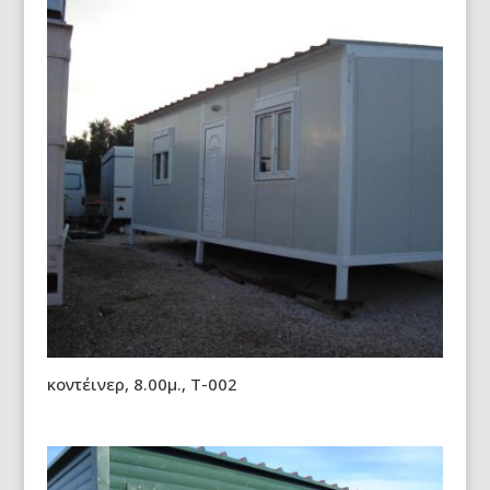
κοντέινερ, 8.00μ., Τ-002