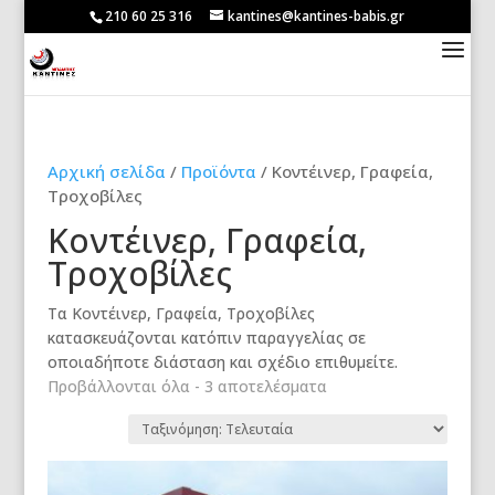
210 60 25 316
kantines@kantines-babis.gr
Αρχική σελίδα
/
Προϊόντα
/ Κοντέινερ, Γραφεία,
Τροχοβίλες
Κοντέινερ, Γραφεία,
Τροχοβίλες
Τα Κοντέινερ, Γραφεία, Τροχοβίλες
κατασκευάζονται κατόπιν παραγγελίας σε
οποιαδήποτε διάσταση και σχέδιο επιθυμείτε.
Sorted
Προβάλλονται όλα - 3 αποτελέσματα
by
latest