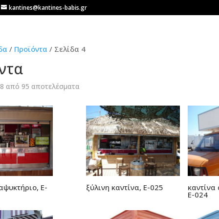
kantines@kantines-babis.gr
δα
/
Προϊόντα
/ Σελίδα 4
ντα
Sorted
48 από 95 αποτελέσματα
by
latest
αψυκτήριο, E-
ξύλινη καντίνα, Е-025
καντίνα 
Ε-024