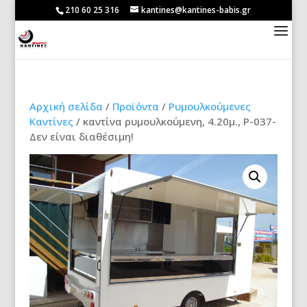
210 60 25 316
kantines@kantines-babis.gr
Αρχική σελίδα
/
Προϊόντα
/
Ρυμουλκούμενες
Καντίνες
/ καντίνα ρυμουλκούμενη, 4.20μ., Ρ-037-
Δεν είναι διαθέσιμη!