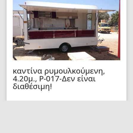
καντίνα ρυμουλκούμενη,
4.20μ., Ρ-017-Δεν είναι
διαθέσιμη!
© 2026 kantines-babis.gr | Powered by