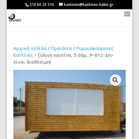
210 60 25 316
kantines@kantines-babis.gr
Αρχική σελίδα
/
Προϊόντα
/
Ρυμουλκούμενες
Καντίνες
/ ξύλινη καντίνα, 5.00μ., Ρ-012-Δεν
είναι διαθέσιμη!