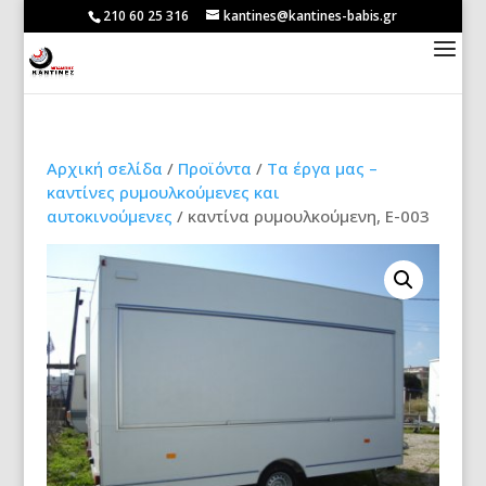
210 60 25 316
kantines@kantines-babis.gr
Αρχική σελίδα
/
Προϊόντα
/
Τα έργα μας –
καντίνες ρυμουλκούμενες και
αυτοκινούμενες
/ καντίνα ρυμουλκούμενη, E-003