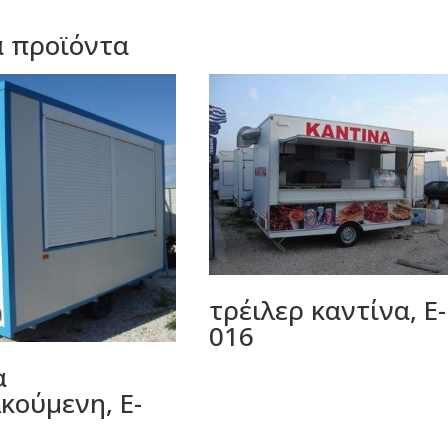
ά προϊόντα
τρέιλερ καντίνα, E-
016
α
κούμενη, E-